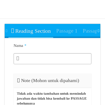
Skip
to
content
Passage 1
Passage 2
Reading Section
Nama
*
Note (Mohon untuk dipahami)
Tidak ada waktu tambahan untuk memindah
jawaban dan tidak bisa kembali ke PASSAGE
sebelumnya