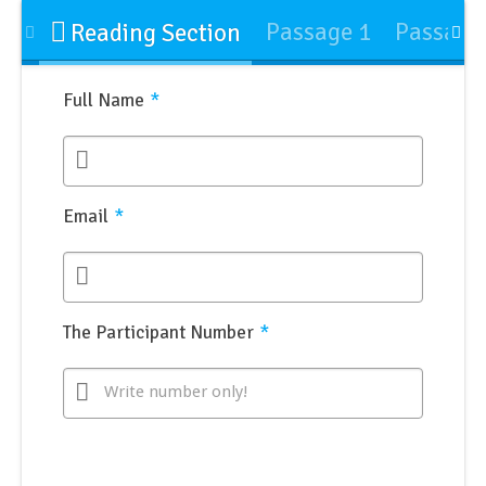
Skip
Passage 1
Passage
Reading Section
to
content
Full Name
*
Email
*
The Participant Number
*
Write number only!