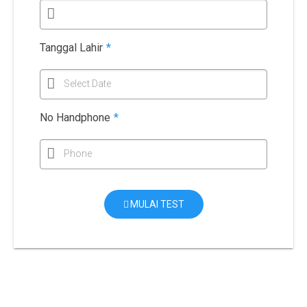
Tanggal Lahir
*
Select Date
No Handphone
*
Phone
MULAI TEST